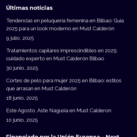
page
page
Últimas notícias
opens
opens
in
in
Tendencias en peluquería femenina en Bilbao: Guía
new
new
2025 para un look moderno en Must Calderón
window
window
9 julio, 2025
Tratamientos capilares imprescindibles en 2025:
cuidado experto en Must Calderón Bilbao
30 junio, 2025
Cortes de pelo para mujer 2025 en Bilbao: estilos
que arrasan en Must Calderón
18 junio, 2025
Este Agosto, Aste Nagusia en Must Calderon
10 junio, 2025
Financiado por la Unión Europea – Next