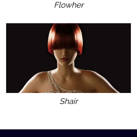
Flowher
Shair