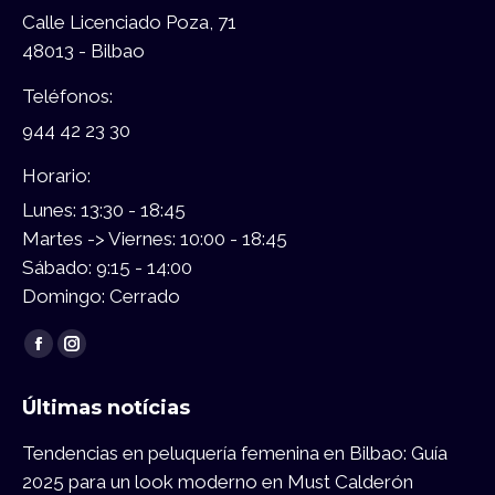
Calle Licenciado Poza, 71
48013 - Bilbao
Teléfonos:
944 42 23 30
Horario:
Lunes: 13:30 - 18:45
Martes -> Viernes: 10:00 - 18:45
Sábado: 9:15 - 14:00
Domingo: Cerrado
Encuéntranos en:
Facebook
Instagram
page
page
Últimas notícias
opens
opens
in
in
Tendencias en peluquería femenina en Bilbao: Guía
new
new
2025 para un look moderno en Must Calderón