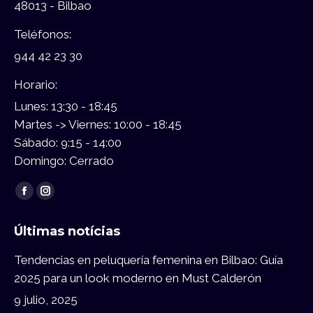
48013 - Bilbao
Teléfonos:
944 42 23 30
Horario:
Lunes: 13:30 - 18:45
Martes -> Viernes: 10:00 - 18:45
Sábado: 9:15 - 14:00
Domingo: Cerrado
Encuéntranos en:
Facebook
Instagram
page
page
Últimas notícias
opens
opens
in
in
Tendencias en peluquería femenina en Bilbao: Guía
new
new
2025 para un look moderno en Must Calderón
window
window
9 julio, 2025