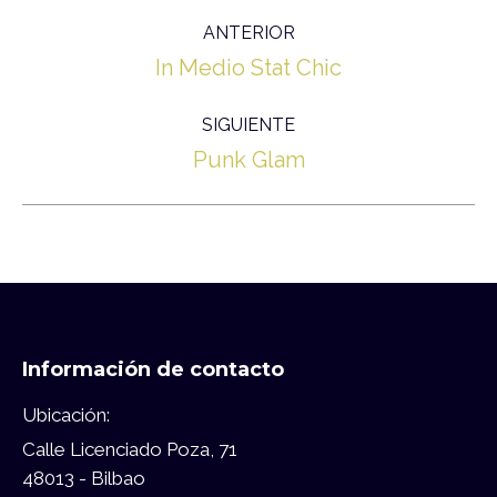
Navegación
ANTERIOR
entre
Proyecto
In Medio Stat Chic
proyectos
anterior
SIGUIENTE
Proyecto
Punk Glam
siguiente
Información de contacto
Ubicación:
Calle Licenciado Poza, 71
48013 - Bilbao