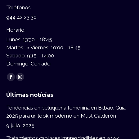
Teléfonos:
944 42 23 30
Horario:
Lunes: 13:30 - 18:45
Martes -> Viernes: 10:00 - 18:45
Sábado: 9:15 - 14:00
Domingo: Cerrado
Encuéntranos en:
Facebook
Instagram
page
page
Últimas notícias
opens
opens
in
in
Tendencias en peluquería femenina en Bilbao: Guía
new
new
2025 para un look moderno en Must Calderón
window
window
9 julio, 2025
Tratamientos capilares imprescindibles en 2025: