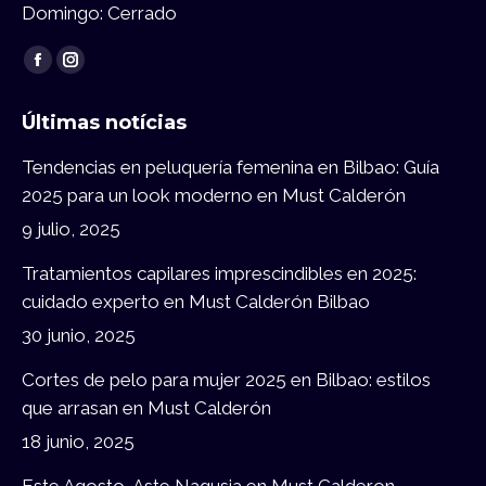
Domingo: Cerrado
Encuéntranos en:
Facebook
Instagram
page
page
Últimas notícias
opens
opens
in
in
Tendencias en peluquería femenina en Bilbao: Guía
new
new
2025 para un look moderno en Must Calderón
window
window
9 julio, 2025
Tratamientos capilares imprescindibles en 2025:
cuidado experto en Must Calderón Bilbao
30 junio, 2025
Cortes de pelo para mujer 2025 en Bilbao: estilos
que arrasan en Must Calderón
18 junio, 2025
Este Agosto, Aste Nagusia en Must Calderon