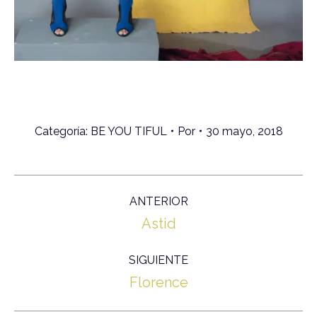
Categoría:
BE YOU TIFUL
Por
30 mayo, 2018
Navegación
ANTERIOR
entre
Proyecto
Astid
proyectos
anterior
SIGUIENTE
Proyecto
Florence
siguiente