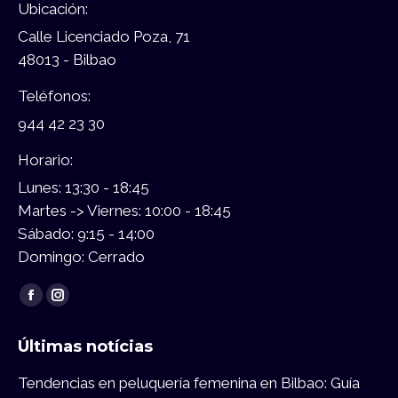
Ubicación:
Calle Licenciado Poza, 71
48013 - Bilbao
Teléfonos:
944 42 23 30
Horario:
Lunes: 13:30 - 18:45
Martes -> Viernes: 10:00 - 18:45
Sábado: 9:15 - 14:00
Domingo: Cerrado
Encuéntranos en:
Facebook
Instagram
page
page
Últimas notícias
opens
opens
in
in
Tendencias en peluquería femenina en Bilbao: Guía
new
new