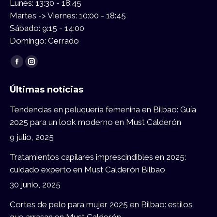
Lunes: 13:30 - 18:45
Martes -> Viernes: 10:00 - 18:45
Sábado: 9:15 - 14:00
Domingo: Cerrado
Encuéntranos en:
Facebook
Instagram
page
page
Últimas notícias
opens
opens
in
in
Tendencias en peluquería femenina en Bilbao: Guía
new
new
2025 para un look moderno en Must Calderón
window
window
9 julio, 2025
Tratamientos capilares imprescindibles en 2025:
cuidado experto en Must Calderón Bilbao
30 junio, 2025
Cortes de pelo para mujer 2025 en Bilbao: estilos
que arrasan en Must Calderón