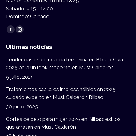
Martes -> Viernes: 10:00 - 18:45
Sábado: 9:15 - 14:00
Domingo: Cerrado
Encuéntranos en:
Facebook
Instagram
page
page
Últimas notícias
opens
opens
in
in
Tendencias en peluquería femenina en Bilbao: Guía
new
new
2025 para un look moderno en Must Calderón
window
window
9 julio, 2025
Tratamientos capilares imprescindibles en 2025:
cuidado experto en Must Calderón Bilbao
30 junio, 2025
Cortes de pelo para mujer 2025 en Bilbao: estilos
que arrasan en Must Calderón