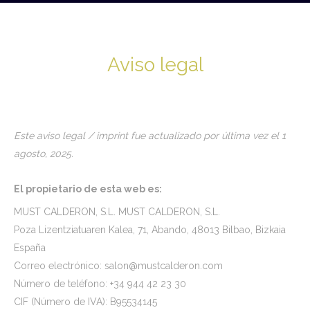
Aviso legal
Este aviso legal / imprint fue actualizado por última vez el 1
agosto, 2025.
El propietario de esta web es:
MUST CALDERON, S.L. MUST CALDERON, S.L.
Poza Lizentziatuaren Kalea, 71, Abando, 48013 Bilbao, Bizkaia
España
Correo electrónico:
salon@
mustcalderon.com
Número de teléfono: +34 944 42 23 30
CIF (Número de IVA): B95534145